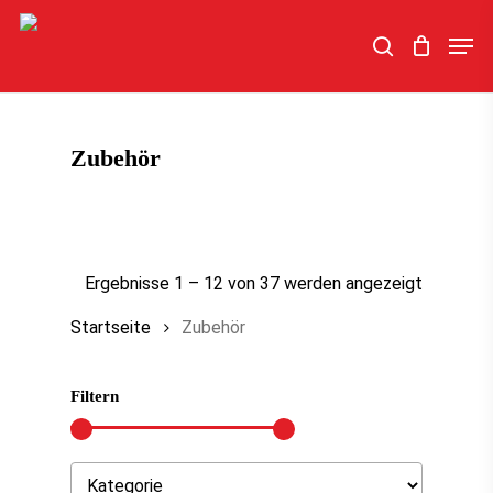
Skip
Men
to
search
main
content
Zubehör
Ergebnisse 1 – 12 von 37 werden angezeigt
Startseite
Zubehör
Filtern