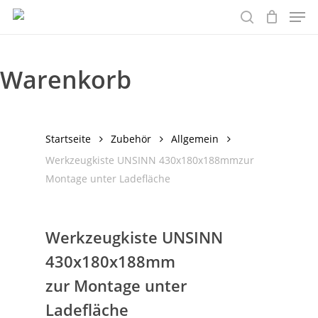
Men
Skip
to
search
main
content
Warenkorb
Startseite
Zubehör
Allgemein
Werkzeugkiste UNSINN 430x180x188mmzur
Montage unter Ladefläche
Werkzeugkiste UNSINN
430x180x188mm
zur Montage unter
Ladefläche