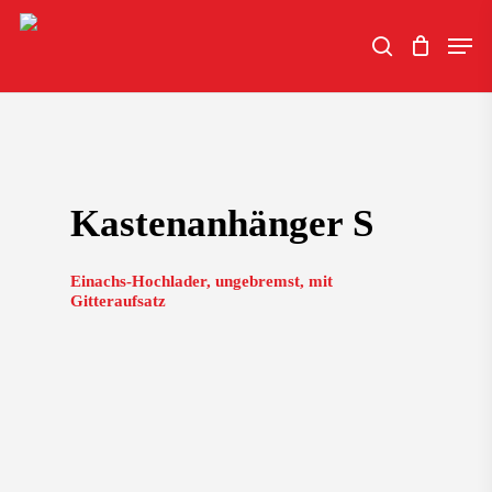
Skip
Men
to
search
main
content
Kastenanhänger S
Einachs-Hochlader, ungebremst, mit
Gitteraufsatz