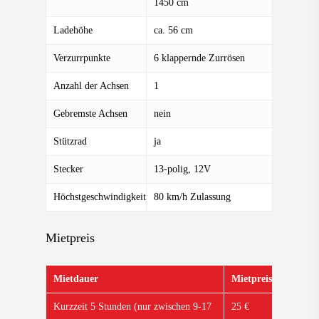
1450 cm
Ladehöhe
ca. 56 cm
Verzurrpunkte
6 klappernde Zurrösen
Anzahl der Achsen
1
Gebremste Achsen
nein
Stützrad
ja
Stecker
13-polig, 12V
Höchstgeschwindigkeit
80 km/h Zulassung
Mietpreis
Mietdauer
Mietpreis
Kurzzeit 5 Stunden (nur zwischen 9-17
25 €