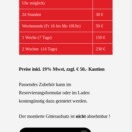
Uhr möglich)
24 Stunden
30 €
Wochenende (Fr 16 bis Mo 10Uhr)
50 €
1 Woche (7 Tage)
150 €
2 Wochen (14 Tage)
230 €
Preise inkl. 19% Mwst, zzgl. € 50,- Kaution
Passendes Zubehör kann im
Reservierungsformular oder im Laden
kostengünstig dazu gemietet werden.
Der montierte Gitteraufsatz ist
nicht
abnehmbar !