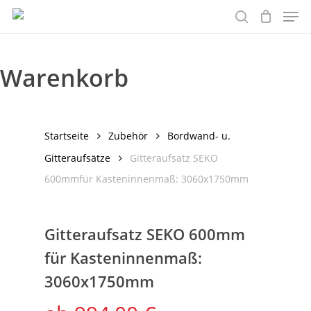
Men
Skip
to
search
main
content
Warenkorb
Startseite
Zubehör
Bordwand- u.
Gitteraufsätze
Gitteraufsatz SEKO
600mmfür Kasteninnenmaß: 3060x1750mm
Gitteraufsatz SEKO 600mm
für Kasteninnenmaß:
3060x1750mm