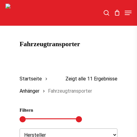
Skip
Men
to
search
main
content
Fahrzeugtransporter
Startseite
Zeigt alle 11 Ergebnisse
Anhänger
Fahrzeugtransporter
Filtern