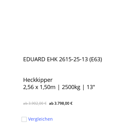
EDUARD EHK 2615-25-13 (E63)
Heckkipper
2,56 x 1,50m | 2500kg | 13″
Ursprünglicher
Aktueller
3.902,00
€
3.798,00
€
Ursprünglicher
Aktueller
3.798,00
€
Preis
Preis
Preis
Preis
War:
Ist:
war:
ist:
Vergleichen
3.902,00 €
3.798,00 €.
3.902,00 €
3.798,00 €.