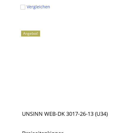
War:
Ist:
war:
ist:
Vergleichen
4.981,00 €
4.660,00 €.
4.981,00 €
4.660,00 €.
Angebot!
UNSINN WEB-DK 3017-26-13 (U34)