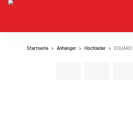
Skip
to
main
content
Startseite
Anhänger
Hochlader
EDUARD E