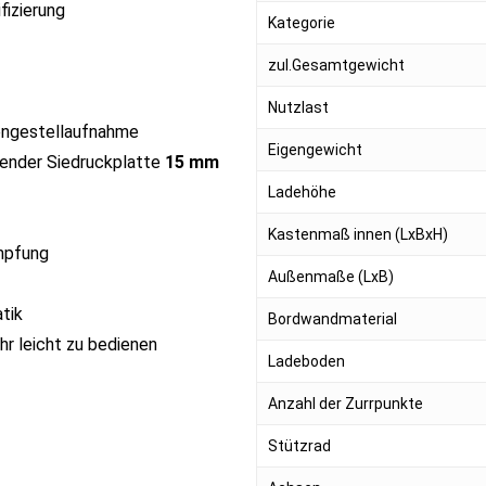
fizierung
Kategorie
zul.Gesamtgewicht
Nutzlast
nengestellaufnahme
Eigengewicht
ender Siedruckplatte
15 mm
Ladehöhe
Kastenmaß innen (LxBxH)
mpfung
Außenmaße (LxB)
tik
Bordwandmaterial
r leicht zu bedienen
Ladeboden
Anzahl der Zurrpunkte
Stützrad