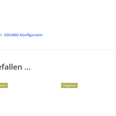
zum
EDUARD Konfigurator
efallen …
bot!
Angebot!