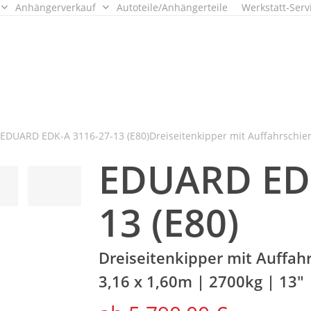
Anhängerverkauf
Autoteile/Anhängerteile
Werkstatt-Serv
EDUARD EDK-A 3116-27-13 (E80)Dreiseitenkipper mit Auffahrschien
EDUARD EDK
13 (E80)
Dreiseitenkipper mit Auffah
3,16 x 1,60m | 2700kg | 13″