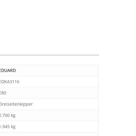
EDUARD
EDKA3116
E80
Dreiseitenkipper
2.700 kg
1.945 kg