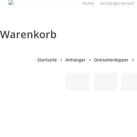
Home
Anhängerverleih
Skip
to
main
content
Warenkorb
Startseite
Anhänger
Dreiseitenkipper