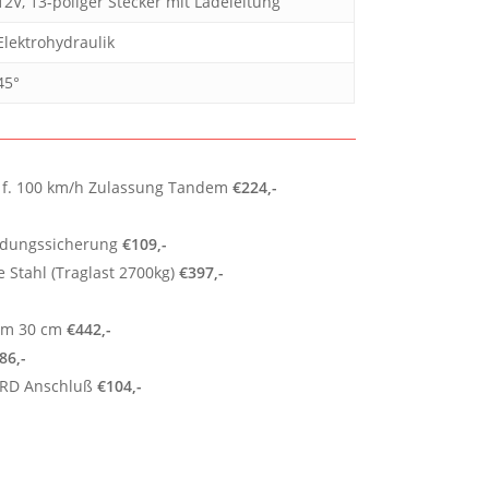
12V, 13-poliger Stecker mit Ladeleitung
Elektrohydraulik
45°
 f. 100 km/h Zulassung Tandem
€224,-
Ladungssicherung
€109,-
 Stahl (Traglast 2700kg)
€397,-
um 30 cm
€442,-
86,-
UARD Anschluß
€104,-