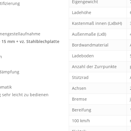
Eigengewicht
tifizierung
Ladehöhe
Kastenmaß innen (LxBxH)
lanengestellaufnahme
Außenmaße (LxB)
 15 mm + vz. Stahlblechplatte
Bordwandmaterial
Ladeboden
n
Anzahl der Zurrpunkte
sdämpfung
Stützrad
omatik
Achsen
sehr leicht zu bedienen
Bremse
Bereifung
100 km/h