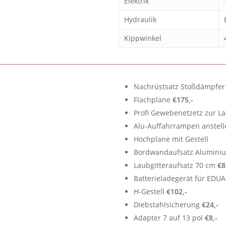
Elektrik
Hydraulik
Kippwinkel
Nachrüstsatz Stoßdämpfer
Flachplane
€175,-
Profi Gewebenetzetz zur 
Alu-Auffahrrampen anstelle
Hochplane mit Gestell
Bordwandaufsatz Alumini
Laubgitteraufsatz 70 cm
€8
Batterieladegerät für ED
H-Gestell
€102,-
Diebstahlsicherung
€24,-
Adapter 7 auf 13 pol
€8,-