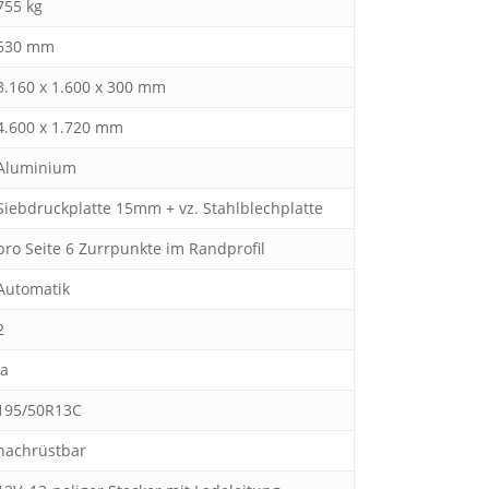
755 kg
630 mm
3.160 x 1.600 x 300 mm
4.600 x 1.720 mm
Aluminium
Siebdruckplatte 15mm + vz. Stahlblechplatte
pro Seite 6 Zurrpunkte im Randprofil
Automatik
2
ja
195/50R13C
nachrüstbar