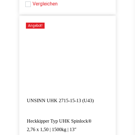
war:
ist:
Vergleichen
879,00 €
779,00 €.
879,00 €
779,00 €.
Angebot!
UNSINN UHK 2715-15-13 (U43)
Heckkipper Typ UHK Spinlock®
2,76 x 1,50 | 1500kg | 13″