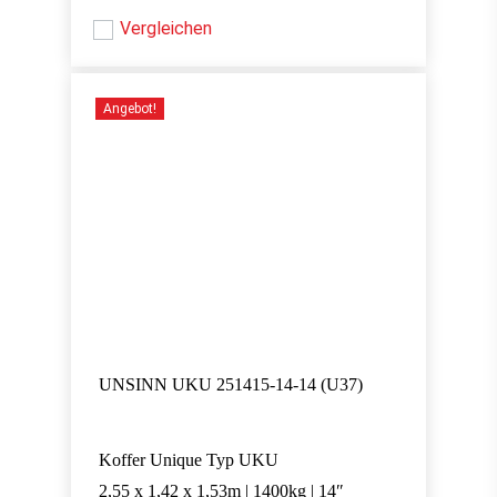
Preis
Preis
war:
ist:
war:
ist:
Vergleichen
4.981,00 €
4.660,00 €.
4.981,00 €
4.660,00 €.
Angebot!
UNSINN UKU 251415-14-14 (U37)
Koffer Unique Typ UKU
2,55 x 1,42 x 1,53m | 1400kg | 14″