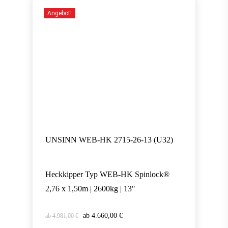
Angebot!
UNSINN WEB-HK 2715-26-13 (U32)
Heckkipper Typ WEB-HK Spinlock®
2,76 x 1,50m | 2600kg | 13″
Ursprünglicher
Aktueller
4.660,00
€
4.981,00
€
Ursprünglicher
Aktueller
4.660,00
€
Preis
Preis