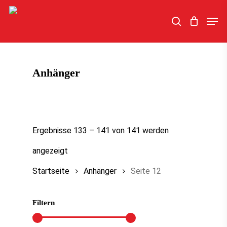
Skip
Men
to
search
main
content
Anhänger
Ergebnisse 133 – 141 von 141 werden
angezeigt
Startseite
Anhänger
Seite 12
Filtern