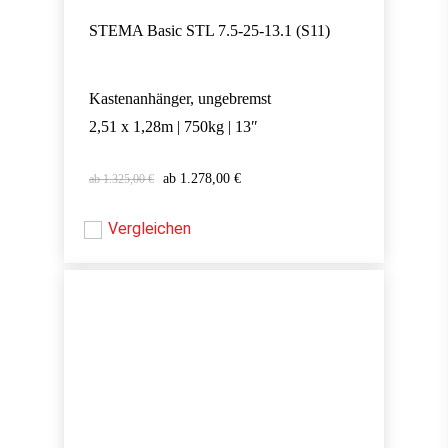
STEMA Basic STL 7.5-25-13.1 (S11)
Kastenanhänger, ungebremst
2,51 x 1,28m | 750kg | 13″
Ursprünglicher
Aktueller
1.278,00
€
1.325,00
€
Ursprünglicher
Aktueller
1.278,00
€
Preis
Preis
Preis
Preis
war:
ist:
war:
ist:
Vergleichen
1.325,00 €
1.278,00 €.
1.325,00 €
1.278,00 €.