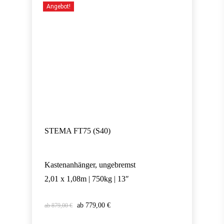
Angebot!
STEMA FT75 (S40)
Kastenanhänger, ungebremst
2,01 x 1,08m | 750kg | 13″
Ursprünglicher
Aktueller
779,00
€
879,00
€
Ursprünglicher
Aktueller
779,00
€
Preis
Preis
Preis
Preis
war:
ist: