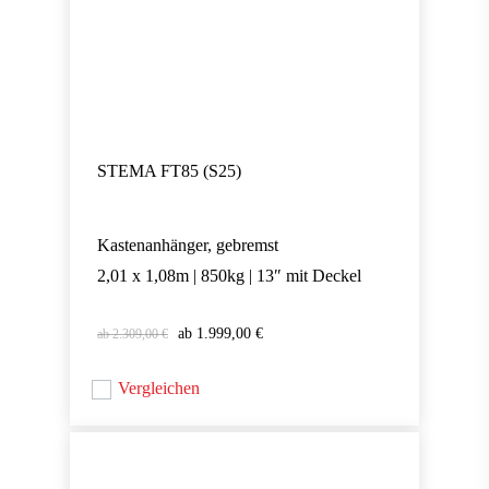
STEMA FT85 (S25)
Kastenanhänger, gebremst
2,01 x 1,08m | 850kg | 13″ mit Deckel
Ursprünglicher
Aktueller
1.999,00
€
2.309,00
€
Ursprünglicher
Aktueller
1.999,00
€
Preis
Preis
Preis
Preis
war:
ist:
war:
ist:
Vergleichen
2.309,00 €
1.999,00 €.
2.309,00 €
1.999,00 €.