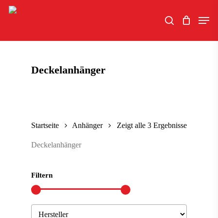
Skip
Men
to
search
main
content
Deckelanhänger
Startseite
Anhänger
Zeigt alle 3 Ergebnisse
Deckelanhänger
Filtern