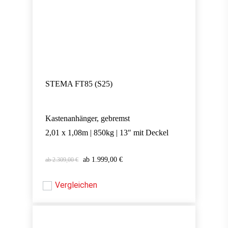
STEMA FT85 (S25)
Kastenanhänger, gebremst
2,01 x 1,08m | 850kg | 13″ mit Deckel
Ursprünglicher
Aktueller
1.999,00
€
2.309,00
€
Ursprünglicher
Aktueller
1.999,00
€
Preis
Preis
Preis
Preis
war:
ist:
war:
ist:
Vergleichen
2.309,00 €
1.999,00 €.
2.309,00 €
1.999,00 €.