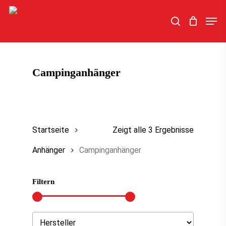
Skip
Men
to
search
main
content
Campinganhänger
Startseite
Zeigt alle 3 Ergebnisse
Anhänger
Campinganhänger
Filtern