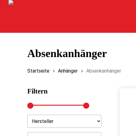
Skip
to
main
content
Absenkanhänger
Startseite
Anhänger
Absenkanhänger
Filtern