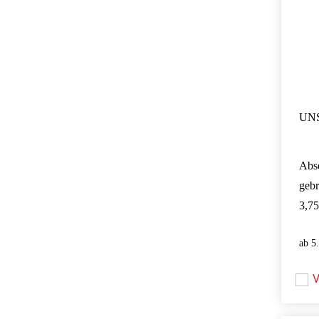
UNS
Abs
geb
3,75
5
V