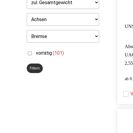
UNS
Abs
vorrätig
(101)
UA
2,55
Filtern
8
V