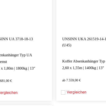
INN UA 3718-18-13
UNSINN UKA 261519-14-
(U45)
enkanhänger Typ UA
Koffer Absenkanhänger Ty
remst
2,60 x 1,55m | 1400kg | 13″
 x 1,80m | 1800kg | 13″
7.559,00
€
.681,00
€
7.559,00
€
5.681,00
€
Vergleichen
ergleichen