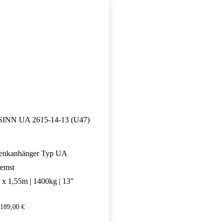
INN UA 2615-14-13 (U47)
enkanhänger Typ UA
remst
 x 1,55m | 1400kg | 13″
.189,00
€
4.189,00
€