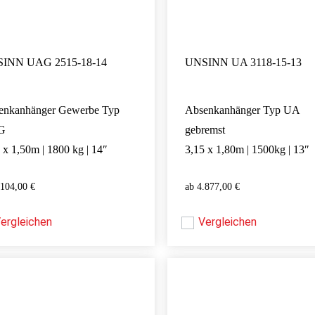
INN UAG 2515-18-14
UNSINN UA 3118-15-13
enkanhänger Gewerbe Typ
Absenkanhänger Typ UA
G
gebremst
 x 1,50m | 1800 kg | 14″
3,15 x 1,80m | 1500kg | 13″
.104,00
€
4.877,00
€
8.104,00
€
4.877,00
€
ergleichen
Vergleichen